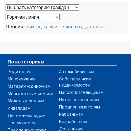
Пенсия:
выход
,
график выплаты
,
доплаты
По категориям
Родителям
Автомобилистам
Малоимущим
Собственникам
недвижимости
Матерям-одиночкам
Налогоплательщикам
Многодетным семьям
Путешественникам
Молодым семьям
Предпринимателям
Инвалидам
Работникам
Детям-инвалидам
Безработным
Пенсионерам
Должникам
Предпенсионерам