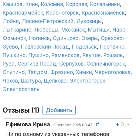
Кашира
,
Клин
,
Коломна
,
Королев
,
Котельники
,
Красноармейск
,
Красногорск
,
Краснознаменск
,
Лобня
,
Лосино-Петровский
,
Луховицы
,
Лыткарино
,
Люберцы
,
Можайск
,
Мытищи
,
Наро-
Фоминск
,
Ногинск
,
Одинцово
,
Озеры
,
Орехово-
Зуево
,
Павловский Посад
,
Подольск
,
Протвино
,
Пушкино
,
Пущино
,
Раменское
,
Реутов
,
Рошаль
,
Руза
,
Сергиев Посад
,
Серпухов
,
Солнечногорск
,
Ступино
,
Талдом
,
Фрязино
,
Химки
,
Черноголовка
,
Чехов
,
Шатура
,
Щелково
,
Электрогорск
,
Электросталь
Отзывы (1)
Добавить
+
0
-
Ефимова Ирина
#
3 октября 2025 08:47
Ни по одному из указанных телефонов