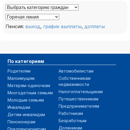
Пенсия:
выход
,
график выплаты
,
доплаты
По категориям
Родителям
Автомобилистам
Малоимущим
Собственникам
недвижимости
Матерям-одиночкам
Налогоплательщикам
Многодетным семьям
Путешественникам
Молодым семьям
Предпринимателям
Инвалидам
Работникам
Детям-инвалидам
Безработным
Пенсионерам
Должникам
Предпенсионерам