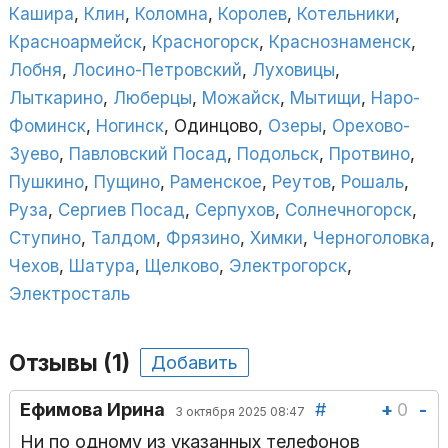
Кашира
,
Клин
,
Коломна
,
Королев
,
Котельники
,
Красноармейск
,
Красногорск
,
Краснознаменск
,
Лобня
,
Лосино-Петровский
,
Луховицы
,
Лыткарино
,
Люберцы
,
Можайск
,
Мытищи
,
Наро-
Фоминск
,
Ногинск
, Одинцово,
Озеры
,
Орехово-
Зуево
,
Павловский Посад
,
Подольск
,
Протвино
,
Пушкино
,
Пущино
,
Раменское
,
Реутов
,
Рошаль
,
Руза
,
Сергиев Посад
,
Серпухов
,
Солнечногорск
,
Ступино
,
Талдом
,
Фрязино
,
Химки
,
Черноголовка
,
Чехов
,
Шатура
,
Щелково
,
Электрогорск
,
Электросталь
Отзывы (1)
Добавить
+
0
-
Ефимова Ирина
#
3 октября 2025 08:47
Ни по одному из указанных телефонов