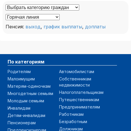
Пенсия:
выход
,
график выплаты
,
доплаты
По категориям
Родителям
Автомобилистам
Малоимущим
Собственникам
недвижимости
Матерям-одиночкам
Налогоплательщикам
Многодетным семьям
Путешественникам
Молодым семьям
Предпринимателям
Инвалидам
Работникам
Детям-инвалидам
Безработным
Пенсионерам
Должникам
Предпенсионерам