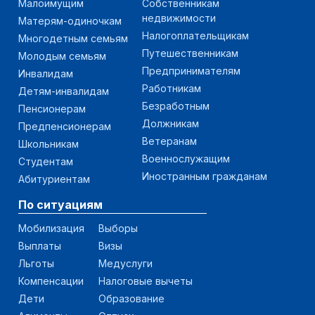
Малоимущим
Собственникам
недвижимости
Матерям-одиночкам
Налогоплательщикам
Многодетным семьям
Путешественникам
Молодым семьям
Предпринимателям
Инвалидам
Работникам
Детям-инвалидам
Безработным
Пенсионерам
Должникам
Предпенсионерам
Ветеранам
Школьникам
Военнослужащим
Студентам
Иностранным гражданам
Абитуриентам
По ситуациям
Мобилизация
Выборы
Выплаты
Визы
Льготы
Медуслуги
Компенсации
Налоговые вычеты
Дети
Образование